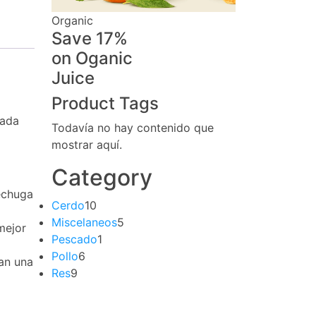
Organic
Save 17%
on
Oganic
Juice
Product Tags
lada
Todavía no hay contenido que
mostrar aquí.
Category
pechuga
Cerdo
10
Miscelaneos
5
mejor
Pescado
1
Pollo
6
an una
Res
9