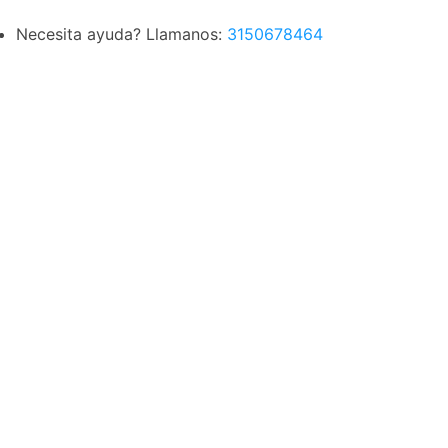
Necesita ayuda? Llamanos:
3150678464
Envio gratuito por compras superiores a $155.000 COP