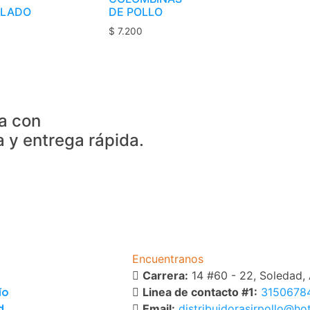
LADO
DE POLLO
$
7.200
a con
a y entrega rápida.
Encuentranos
Carrera:
14 #60 - 22, Soledad, 
ío
Linea de contacto #1:
3150678
d
Email:
distribuidorasirpollo@ho