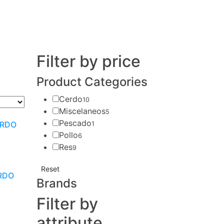
Filter by price
Product Categories
Cerdo
10
Miscelaneos
5
Pescado
ERDO
1
Pollo
6
Res
9
Reset
ERDO
Brands
Filter by
attribute