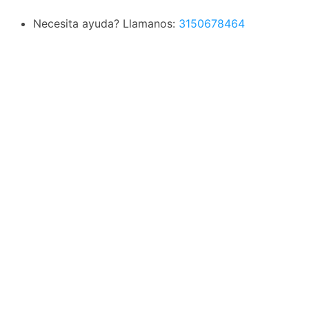
Necesita ayuda? Llamanos:
3150678464
Envio gratuito por compras superiores a $155.000 COP