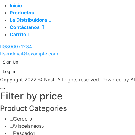
Inicio
Productos
La Distribuidora
Contáctanos
Carrito
9806071234
sendmail@example.com
Sign Up
Log In
Copyright 2022 © Nest. All rights reserved. Powered by A
Filter by price
Product Categories
Cerdo
10
Miscelaneos
5
Pescado
1