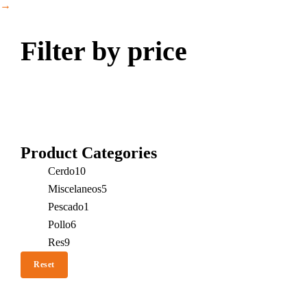
→
Filter by price
Product Categories
Cerdo
10
Miscelaneos
5
Pescado
1
Pollo
6
Res
9
Reset