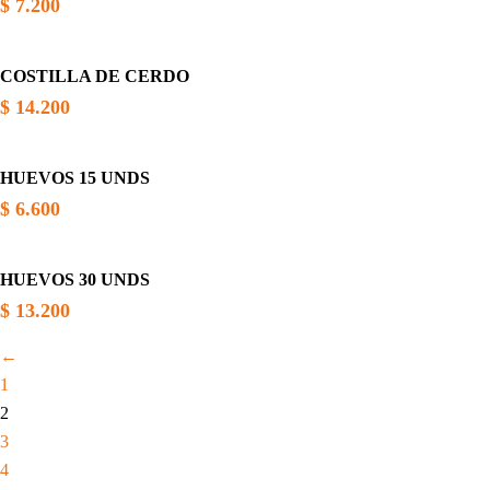
$
7.200
COSTILLA DE CERDO
$
14.200
HUEVOS 15 UNDS
$
6.600
HUEVOS 30 UNDS
$
13.200
←
1
2
3
4