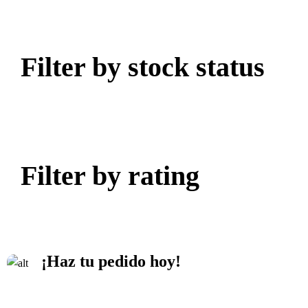
Filter by stock status
Filter by rating
Compra las mejores carnes desde cas
distribuidora Sir pollo Calidad, fresc
¡Haz tu pedido hoy!
Contáctanos